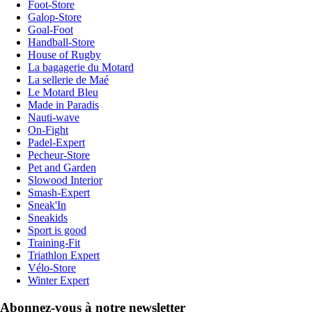
Foot-Store
Galop-Store
Goal-Foot
Handball-Store
House of Rugby
La bagagerie du Motard
La sellerie de Maé
Le Motard Bleu
Made in Paradis
Nauti-wave
On-Fight
Padel-Expert
Pecheur-Store
Pet and Garden
Slowood Interior
Smash-Expert
Sneak'In
Sneakids
Sport is good
Training-Fit
Triathlon Expert
Vélo-Store
Winter Expert
Abonnez-vous à notre newsletter