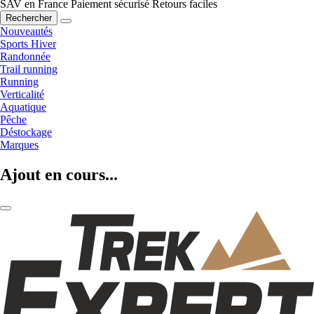
SAV en France
Paiement sécurisé
Retours faciles
Rechercher
Nouveautés
Sports Hiver
Randonnée
Trail running
Running
Verticalité
Aquatique
Pêche
Déstockage
Marques
Ajout en cours...