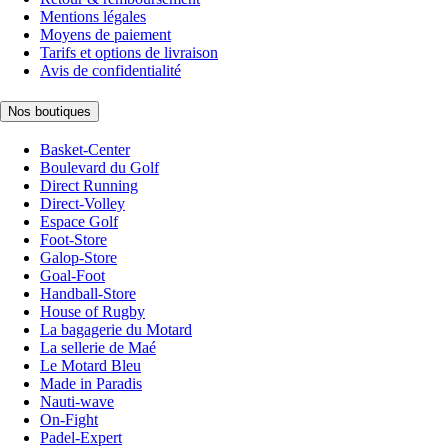
Mentions légales
Moyens de paiement
Tarifs et options de livraison
Avis de confidentialité
Nos boutiques
Basket-Center
Boulevard du Golf
Direct Running
Direct-Volley
Espace Golf
Foot-Store
Galop-Store
Goal-Foot
Handball-Store
House of Rugby
La bagagerie du Motard
La sellerie de Maé
Le Motard Bleu
Made in Paradis
Nauti-wave
On-Fight
Padel-Expert