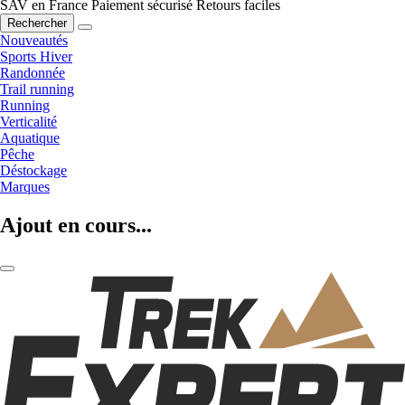
SAV en France
Paiement sécurisé
Retours faciles
Rechercher
Nouveautés
Sports Hiver
Randonnée
Trail running
Running
Verticalité
Aquatique
Pêche
Déstockage
Marques
Ajout en cours...