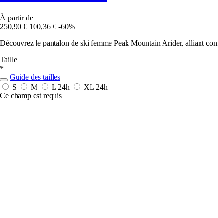
À partir de
250,90 €
100,36 €
-60%
Découvrez le pantalon de ski femme Peak Mountain Arider, alliant confo
Taille
*
Guide des tailles
S
M
L
24h
XL
24h
Ce champ est requis