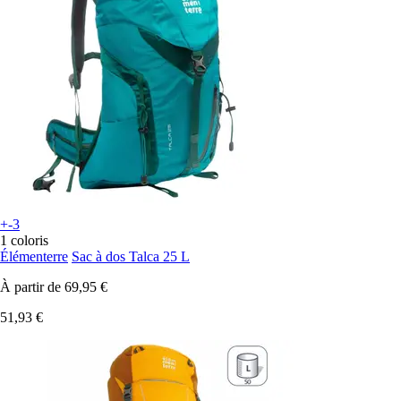
+-3
1 coloris
Élémenterre
Sac à dos Talca 25 L
À partir de
69,95 €
51,93 €