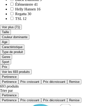
Élémenterre
41
Helly Hansen
16
Regatta
30
TSL
12
Voir plus
(71)
Taille
Couleur dominante
Age
Caractéristique
Type de produit
Genre
Sport
Prix
Voir les 693 produits
Pertinence
Pertinence
Prix croissant
Prix décroissant
Remise
693 produits
Trier par
Pertinence
Pertinence
Prix croissant
Prix décroissant
Remise