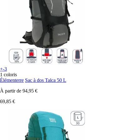
+-3
1 coloris
Élémenterre
Sac à dos Talca 50 L
À partir de
94,95 €
69,85 €