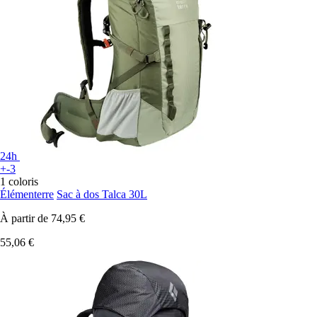
24h
+-3
1 coloris
Élémenterre
Sac à dos Talca 30L
À partir de
74,95 €
55,06 €