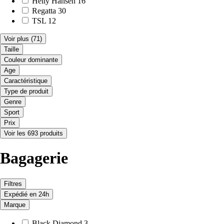
Helly Hansen
16
Regatta
30
TSL
12
Voir plus
(71)
Taille
Couleur dominante
Age
Caractéristique
Type de produit
Genre
Sport
Prix
Voir les 693 produits
Bagagerie
Filtres
Expédié en 24h
Marque
Black Diamond
3