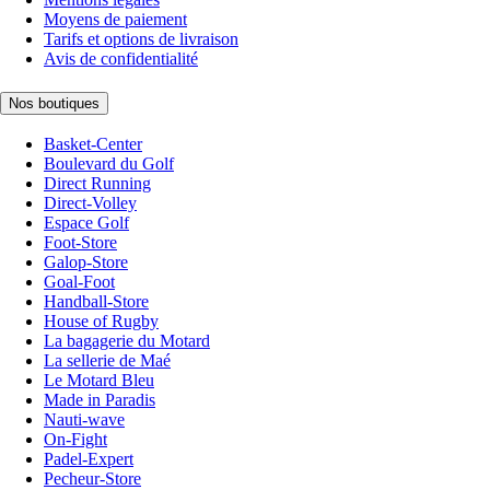
Moyens de paiement
Tarifs et options de livraison
Avis de confidentialité
Nos boutiques
Basket-Center
Boulevard du Golf
Direct Running
Direct-Volley
Espace Golf
Foot-Store
Galop-Store
Goal-Foot
Handball-Store
House of Rugby
La bagagerie du Motard
La sellerie de Maé
Le Motard Bleu
Made in Paradis
Nauti-wave
On-Fight
Padel-Expert
Pecheur-Store