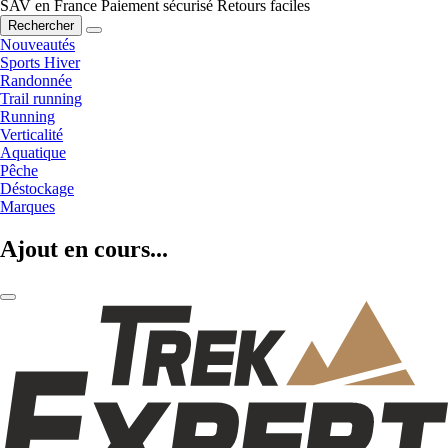
SAV en France
Paiement sécurisé
Retours faciles
Rechercher
Nouveautés
Sports Hiver
Randonnée
Trail running
Running
Verticalité
Aquatique
Pêche
Déstockage
Marques
Ajout en cours...