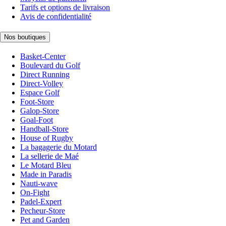
Tarifs et options de livraison
Avis de confidentialité
Nos boutiques
Basket-Center
Boulevard du Golf
Direct Running
Direct-Volley
Espace Golf
Foot-Store
Galop-Store
Goal-Foot
Handball-Store
House of Rugby
La bagagerie du Motard
La sellerie de Maé
Le Motard Bleu
Made in Paradis
Nauti-wave
On-Fight
Padel-Expert
Pecheur-Store
Pet and Garden