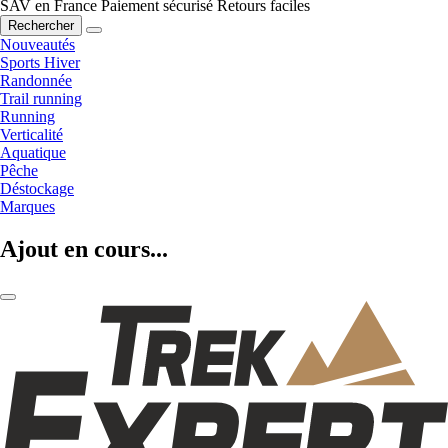
SAV en France
Paiement sécurisé
Retours faciles
Rechercher
Nouveautés
Sports Hiver
Randonnée
Trail running
Running
Verticalité
Aquatique
Pêche
Déstockage
Marques
Ajout en cours...