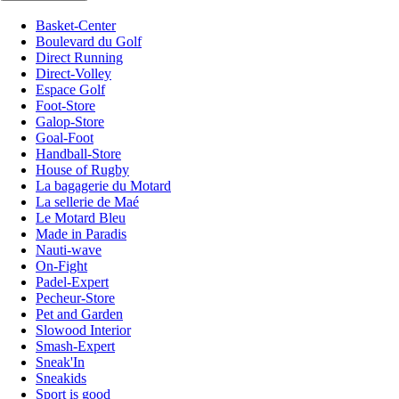
Basket-Center
Boulevard du Golf
Direct Running
Direct-Volley
Espace Golf
Foot-Store
Galop-Store
Goal-Foot
Handball-Store
House of Rugby
La bagagerie du Motard
La sellerie de Maé
Le Motard Bleu
Made in Paradis
Nauti-wave
On-Fight
Padel-Expert
Pecheur-Store
Pet and Garden
Slowood Interior
Smash-Expert
Sneak'In
Sneakids
Sport is good