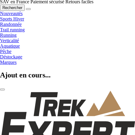
SAV en France
Paiement sécurisé
Retours faciles
Rechercher
Nouveautés
Sports Hiver
Randonnée
Trail running
Running
Verticalité
Aquatique
Pêche
Déstockage
Marques
Ajout en cours...