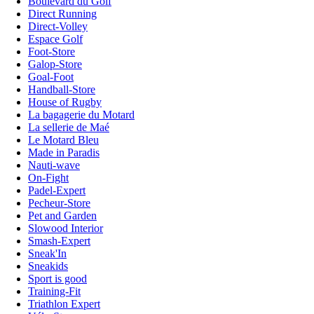
Boulevard du Golf
Direct Running
Direct-Volley
Espace Golf
Foot-Store
Galop-Store
Goal-Foot
Handball-Store
House of Rugby
La bagagerie du Motard
La sellerie de Maé
Le Motard Bleu
Made in Paradis
Nauti-wave
On-Fight
Padel-Expert
Pecheur-Store
Pet and Garden
Slowood Interior
Smash-Expert
Sneak'In
Sneakids
Sport is good
Training-Fit
Triathlon Expert