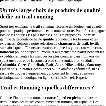
physique intense,
mais aussi un équipement spécifique.
Un très large choix de produits de qualité
dédié au trail running
Sport très exigeant, le
trail running
nécessite un équipement adapté
pour une pratique performante et en toute sécurité. Pour t’accompagner
lors de tes courses les plus intenses, nous te proposons une vaste
gamme de produits de haute
qualité
répondant à tes besoins et tes
exigences. Retrouve notre sélection de
chaussures de trail
,
textile
,
sacs
ainsi que différents accessoires comme les
gants
,
tours de cou,
bandeau
pour t’équiper au mieux et augmenter ton plaisir pendant tes
expéditions. Toutes les marques les plus connues dans l’univers du
sport outdoor
et de la course à pied sont réunies à prix réduit :
Columbia
,
Gore
,
Camelbak
,
Buff
,
Asics
,
Nike
,
adidas
,
Saucony
…
Que tu sois un
trailer
occasionnel ou un athlète expérimenté, tu es
assuré de trouver l’équipement qui convient le mieux au niveau
technique sur ta boutique en ligne spécialisée Trek-Expert.
Trail et Running : quelles différences ?
Comme l’indique son nom, la
course à pied en pleine nature
se
déroule hors des routes contrairement au running sur asphalte. Les