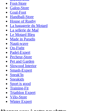
Foot-Store
Galop-Store
Goal-Foot
Handball-Store
House of Rugby
La bagagerie du Motard
La sellerie de Maé
Le Motard Bleu
Made in Paradis
Nauti-wave
On-Fight
Padel-Expert
Pecheur-Store
Pet and Garden
Slowood Interior
Smash-Expert
Sneak'In
Sneakids
Sport is good
Training-Fit
Triathlon Expert
Vélo-Store
Winter Expert