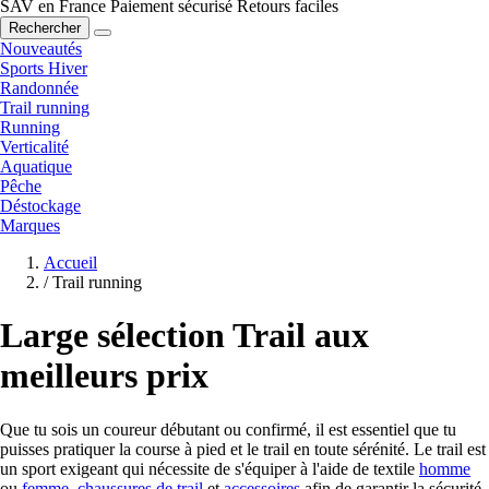
SAV en France
Paiement sécurisé
Retours faciles
Rechercher
Nouveautés
Sports Hiver
Randonnée
Trail running
Running
Verticalité
Aquatique
Pêche
Déstockage
Marques
Accueil
/
Trail running
Large sélection Trail aux
meilleurs prix
Que tu sois un coureur débutant ou confirmé, il est essentiel que tu
puisses pratiquer la course à pied et le trail en toute sérénité. Le trail est
un sport exigeant qui nécessite de s'équiper à l'aide de textile
homme
ou
femme
,
chaussures de trail
et
accessoires
afin de garantir la sécurité