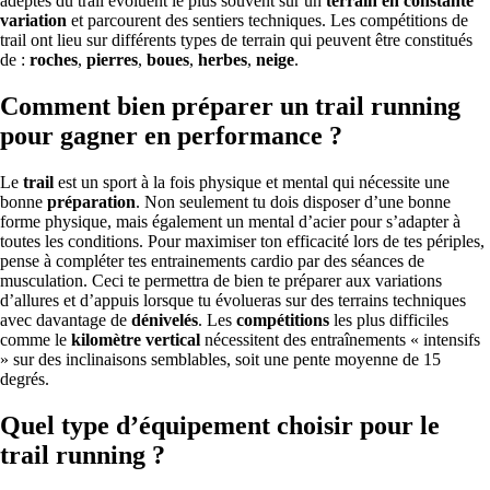
adeptes du trail évoluent le plus souvent sur un
terrain en constante
variation
et parcourent des sentiers techniques. Les compétitions de
trail ont lieu sur différents types de terrain qui peuvent être constitués
de :
roches
,
pierres
,
boues
,
herbes
,
neige
.
Comment bien préparer un trail running
pour gagner en performance ?
Le
trail
est un sport à la fois physique et mental qui nécessite une
bonne
préparation
. Non seulement tu dois disposer d’une bonne
forme physique, mais également un mental d’acier pour s’adapter à
toutes les conditions. Pour maximiser ton efficacité lors de tes périples,
pense à compléter tes entrainements cardio par des séances de
musculation. Ceci te permettra de bien te préparer aux variations
d’allures et d’appuis lorsque tu évolueras sur des terrains techniques
avec davantage de
dénivelés
. Les
compétitions
les plus difficiles
comme le
kilomètre vertical
nécessitent des entraînements « intensifs
» sur des inclinaisons semblables, soit une pente moyenne de 15
degrés.
Quel type d’équipement choisir pour le
trail running ?