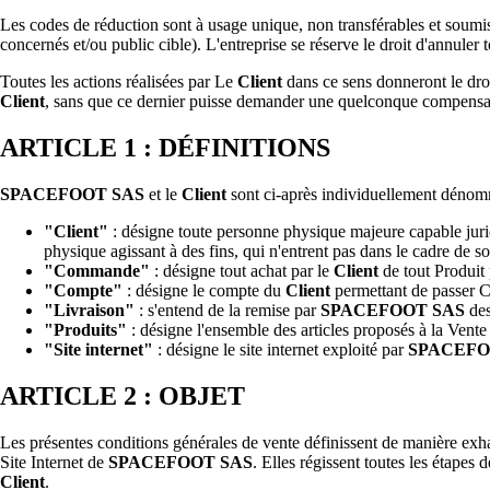
Les codes de réduction sont à usage unique, non transférables et soumis
concernés et/ou public cible). L'entreprise se réserve le droit d'annule
Toutes les actions réalisées par Le
Client
dans ce sens donneront le dro
Client
, sans que ce dernier puisse demander une quelconque compensat
ARTICLE 1 : DÉFINITIONS
SPACEFOOT SAS
et le
Client
sont ci-après individuellement dénomm
"Client"
: désigne toute personne physique majeure capable juri
physique agissant à des fins, qui n'entrent pas dans le cadre de son
"Commande"
: désigne tout achat par le
Client
de tout Produit
"Compte"
: désigne le compte du
Client
permettant de passer 
"Livraison"
: s'entend de la remise par
SPACEFOOT SAS
des
"Produits"
: désigne l'ensemble des articles proposés à la Vente
"Site internet"
: désigne le site internet exploité par
SPACEFO
ARTICLE 2 : OBJET
Les présentes conditions générales de vente définissent de manière exha
Site Internet de
SPACEFOOT SAS
. Elles régissent toutes les étapes
Client
.