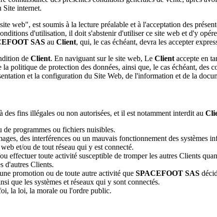
Site internet.
site web", est soumis à la lecture préalable et à l'acceptation d
nditions d'utilisation, il doit s'abstenir d'utiliser ce site web et d'y op
CEFOOT SAS
au
Client
, qui, le cas échéant, devra les accepter expre
ndition de
Client
. En naviguant sur le site web, Le
Client
accepte en ta
la politique de protection des données, ainsi que, le cas échéant, des co
ntation et la configuration du Site Web, de l'information et de la docum
à des fins illégales ou non autorisées, et il est notamment interdit au
Cli
 ou de programmes ou fichiers nuisibles.
ommages, des interférences ou un mauvais fonctionnement des systèmes in
e web et/ou de tout réseau qui y est connecté.
t/ou effectuer toute activité susceptible de tromper les autres Clients quan
s d'autres Clients.
ne promotion ou de toute autre activité que
SPACEFOOT SAS
décide
insi que les systèmes et réseaux qui y sont connectés.
i, la loi, la morale ou l'ordre public.