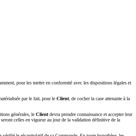
amment, pour les mettre en conformité avec les dispositions légales et
térialisée par le fait, pour le
Client
, de cocher la case attenante à la
tions générales, le
Client
devra prendre connaissance et accepter leur
ont celles en vigueur au jour de la validation définitive de la
 vérifié le récapitulatif de sa Commande. En toute hypothèse, les