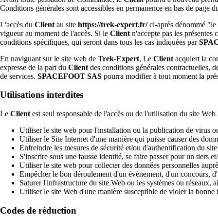
Conditions générales sont accessibles en permanence en bas de page du 
L'accès du
Client
au site
https://trek-expert.fr/
ci-après dénommé "le 
vigueur au moment de l'accès. Si le
Client
n'accepte pas les présentes co
conditions spécifiques, qui seront dans tous les cas indiquées par
SPA
En naviguant sur le site web de
Trek-Expert
, Le
Client
acquiert la co
expresse de la part du
Client
des conditions générales contractuelles, de 
de services.
SPACEFOOT SAS
pourra modifier à tout moment la prése
Utilisations interdites
Le
Client
est seul responsable de l'accès ou de l'utilisation du site Web 
Utiliser le site web pour l'installation ou la publication de virus
Utiliser le Site Internet d'une manière qui puisse causer des d
Enfreindre les mesures de sécurité et/ou d'authentification du sit
S'inscrire sous une fausse identité, se faire passer pour un tiers e
Utiliser le site web pour collecter des données personnelles auprè
Empêcher le bon déroulement d'un événement, d'un concours, d'u
Saturer l'infrastructure du site Web ou les systèmes ou réseaux, a
Utiliser le site Web d'une manière susceptible de violer la bonne fo
Codes de réduction