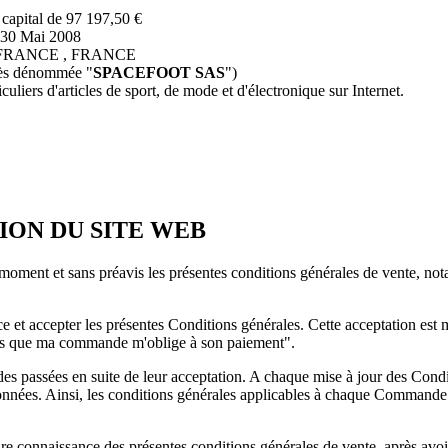
 capital de 97 197,50 €
 30 Mai 2008
rret FRANCE , FRANCE
près dénommée "
SPACEFOOT SAS
")
iculiers d'articles de sport, de mode et d'électronique sur Internet.
ION DU SITE WEB
t moment et sans préavis les présentes conditions générales de vente, not
et accepter les présentes Conditions générales. Cette acceptation est ma
nnais que ma commande m'oblige à son paiement
".
s passées en suite de leur acceptation. A chaque mise à jour des Condi
nées. Ainsi, les conditions générales applicables à chaque Commande ser
 connaissance des présentes conditions générales de vente, après avoir