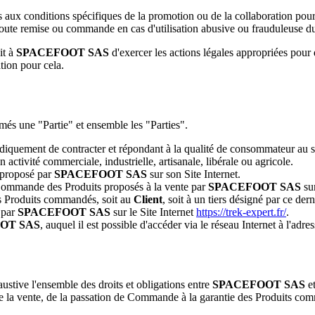
 aux conditions spécifiques de la promotion ou de la collaboration pour 
r toute remise ou commande en cas d'utilisation abusive ou frauduleuse du
it à
SPACEFOOT SAS
d'exercer les actions légales appropriées pour
ion pour cela.
és une "Partie" et ensemble les "Parties".
diquement de contracter et répondant à la qualité de consommateur au s
 activité commerciale, industrielle, artisanale, libérale ou agricole.
 proposé par
SPACEFOOT SAS
sur son Site Internet.
Commande des Produits proposés à la vente par
SPACEFOOT SAS
sur
 Produits commandés, soit au
Client
, soit à un tiers désigné par ce der
 par
SPACEFOOT SAS
sur le Site Internet
https://trek-expert.fr/
.
OT SAS
, auquel il est possible d'accéder via le réseau Internet à l'adre
ustive l'ensemble des droits et obligations entre
SPACEFOOT SAS
et
 de la vente, de la passation de Commande à la garantie des Produits com