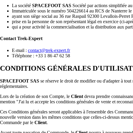
La société
SPACEFOOT SAS
Société par actions simplifiée au
Immatriculée sous le numéro 504226614 au RCS de Nanterre le
ayant son siège social au 36 rue Raspail 92300 Levallois-Pe
prise en la personne de son représentant légal en exercice (ci-a
qui a pour activité la commercialisation et la distribution aux part
Contact
Trek-Expert
E-mail :
contact@trek-expert.fr
Téléphone : +33 1 86 47 62 58
CONDITIONS GÉNÉRALES D'UTILISAT
SPACEFOOT SAS
se réserve le droit de modifier ou d'adapter à tou
réglementaires.
Lors de la création de son Compte, le
Client
devra prendre connaissance 
mention "
J'ai lu et accepte les conditions générales de vente et reco
Ces Conditions générales seront applicables à l'ensemble des Commande
nouvelle version dans les mêmes conditions que celles-ci-dessus mention
Commande par le
Client
.
Avant toute passation de Commande, le
Client
pourra à nouveau prendre