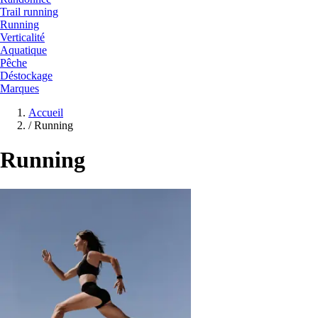
Trail running
Running
Verticalité
Aquatique
Pêche
Déstockage
Marques
Accueil
/
Running
Running