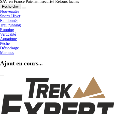
SAV en France
Paiement sécurisé
Retours faciles
Rechercher
Nouveautés
Sports Hiver
Randonnée
Trail running
Running
Verticalité
Aquatique
Pêche
Déstockage
Marques
Ajout en cours...