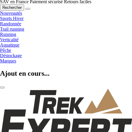
SAV en France
Paiement sécurisé
Retours faciles
Rechercher
Nouveautés
Sports Hiver
Randonnée
Trail running
Running
Verticalité
Aquatique
Pêche
Déstockage
Marques
Ajout en cours...