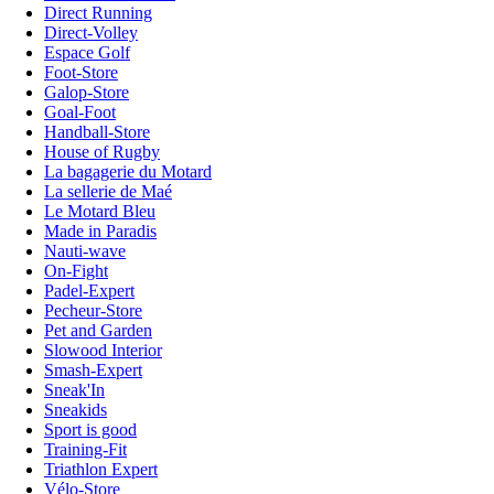
Direct Running
Direct-Volley
Espace Golf
Foot-Store
Galop-Store
Goal-Foot
Handball-Store
House of Rugby
La bagagerie du Motard
La sellerie de Maé
Le Motard Bleu
Made in Paradis
Nauti-wave
On-Fight
Padel-Expert
Pecheur-Store
Pet and Garden
Slowood Interior
Smash-Expert
Sneak'In
Sneakids
Sport is good
Training-Fit
Triathlon Expert
Vélo-Store