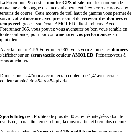
La Forerunner 965 est la
montre GPS idéale
pour les coureurs de
moyenne et de longue distance qui cherchent à explorer de nouveaux
terrains de course. Cette montre de trail haut de gamme vous permet de
suivre votre
itinéraire avec précision
et de
recevoir des données en
temps réel
grâce à son écran AMOLED ultra-lumineux. Avec la
Forerunner 965, vous pouvez vous aventurer où bon vous semble en
toute confiance, pour pouvoir
améliorer vos performances
au
quotidien.
Avec la montre GPS Forerunner 965, vous verrez toutes les
données
s'afficher sur un
écran tactile couleur AMOLED
. Préparez-vous à
vous améliorer.
Dimensions : - 47mm avec un écran couleur de 1,4’ avec écrans
couleur amoled de 454 × 454 pixels
Sports Intégrés
: Profitez de plus de 30 activités intégrées, dont le
cyclisme, la natation en eau libre, la musculation et bien plus encore.
Avec des
cartes intégrées
et un
GPS multi-bandes
, vous pouvez