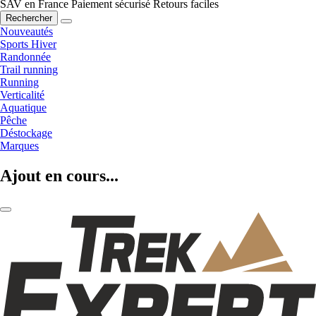
SAV en France
Paiement sécurisé
Retours faciles
Rechercher
Nouveautés
Sports Hiver
Randonnée
Trail running
Running
Verticalité
Aquatique
Pêche
Déstockage
Marques
Ajout en cours...