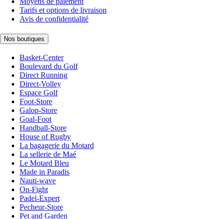
Moyens de paiement
Tarifs et options de livraison
Avis de confidentialité
Nos boutiques
Basket-Center
Boulevard du Golf
Direct Running
Direct-Volley
Espace Golf
Foot-Store
Galop-Store
Goal-Foot
Handball-Store
House of Rugby
La bagagerie du Motard
La sellerie de Maé
Le Motard Bleu
Made in Paradis
Nauti-wave
On-Fight
Padel-Expert
Pecheur-Store
Pet and Garden