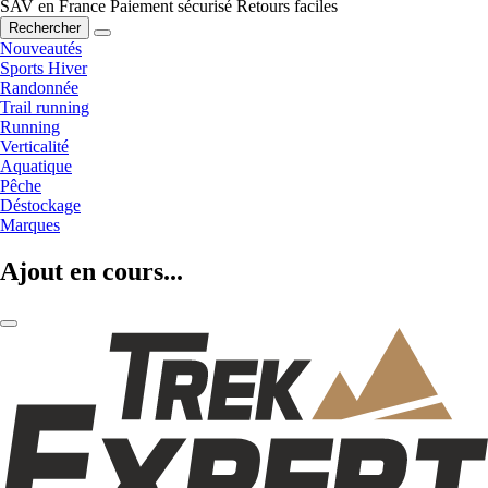
SAV en France
Paiement sécurisé
Retours faciles
Rechercher
Nouveautés
Sports Hiver
Randonnée
Trail running
Running
Verticalité
Aquatique
Pêche
Déstockage
Marques
Ajout en cours...