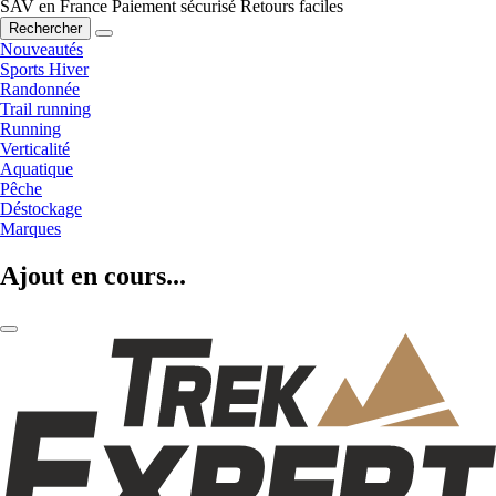
SAV en France
Paiement sécurisé
Retours faciles
Rechercher
Nouveautés
Sports Hiver
Randonnée
Trail running
Running
Verticalité
Aquatique
Pêche
Déstockage
Marques
Ajout en cours...