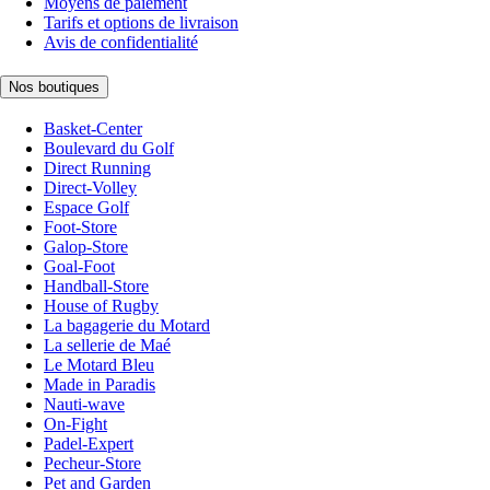
Moyens de paiement
Tarifs et options de livraison
Avis de confidentialité
Nos boutiques
Basket-Center
Boulevard du Golf
Direct Running
Direct-Volley
Espace Golf
Foot-Store
Galop-Store
Goal-Foot
Handball-Store
House of Rugby
La bagagerie du Motard
La sellerie de Maé
Le Motard Bleu
Made in Paradis
Nauti-wave
On-Fight
Padel-Expert
Pecheur-Store
Pet and Garden