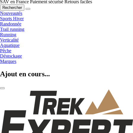
SAV en France
Paiement sécurisé
Retours faciles
Rechercher
Nouveautés
Sports Hiver
Randonnée
Trail running
Running
Verticalité
Aquatique
Pêche
Déstockage
Marques
Ajout en cours...