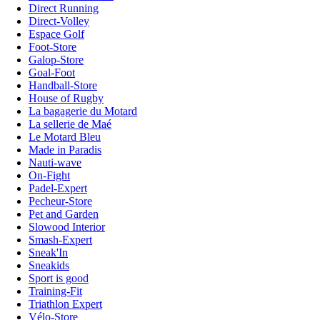
Direct Running
Direct-Volley
Espace Golf
Foot-Store
Galop-Store
Goal-Foot
Handball-Store
House of Rugby
La bagagerie du Motard
La sellerie de Maé
Le Motard Bleu
Made in Paradis
Nauti-wave
On-Fight
Padel-Expert
Pecheur-Store
Pet and Garden
Slowood Interior
Smash-Expert
Sneak'In
Sneakids
Sport is good
Training-Fit
Triathlon Expert
Vélo-Store