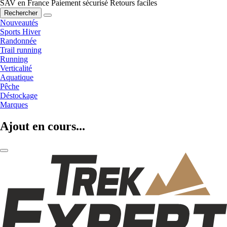
SAV en France
Paiement sécurisé
Retours faciles
Rechercher
Nouveautés
Sports Hiver
Randonnée
Trail running
Running
Verticalité
Aquatique
Pêche
Déstockage
Marques
Ajout en cours...