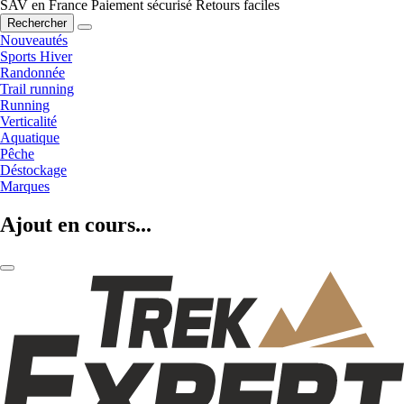
SAV en France
Paiement sécurisé
Retours faciles
Rechercher
Nouveautés
Sports Hiver
Randonnée
Trail running
Running
Verticalité
Aquatique
Pêche
Déstockage
Marques
Ajout en cours...