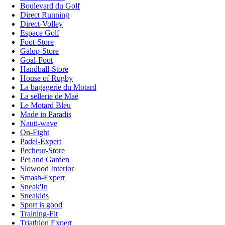
Boulevard du Golf
Direct Running
Direct-Volley
Espace Golf
Foot-Store
Galop-Store
Goal-Foot
Handball-Store
House of Rugby
La bagagerie du Motard
La sellerie de Maé
Le Motard Bleu
Made in Paradis
Nauti-wave
On-Fight
Padel-Expert
Pecheur-Store
Pet and Garden
Slowood Interior
Smash-Expert
Sneak'In
Sneakids
Sport is good
Training-Fit
Triathlon Expert