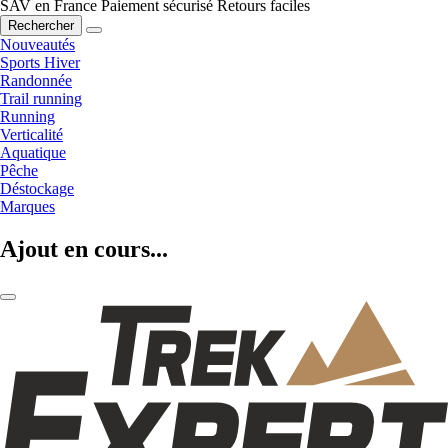
SAV en France
Paiement sécurisé
Retours faciles
Rechercher
Nouveautés
Sports Hiver
Randonnée
Trail running
Running
Verticalité
Aquatique
Pêche
Déstockage
Marques
Ajout en cours...