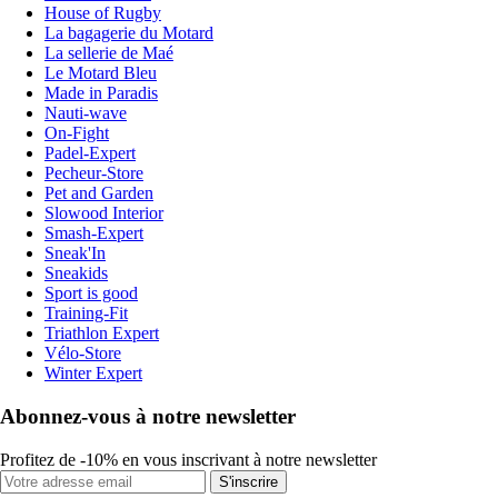
House of Rugby
La bagagerie du Motard
La sellerie de Maé
Le Motard Bleu
Made in Paradis
Nauti-wave
On-Fight
Padel-Expert
Pecheur-Store
Pet and Garden
Slowood Interior
Smash-Expert
Sneak'In
Sneakids
Sport is good
Training-Fit
Triathlon Expert
Vélo-Store
Winter Expert
Abonnez-vous à notre newsletter
Profitez de -10% en vous inscrivant à notre newsletter
S'inscrire