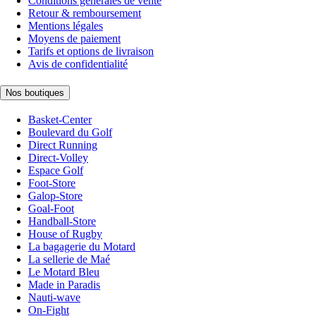
Conditions générales de vente
Retour & remboursement
Mentions légales
Moyens de paiement
Tarifs et options de livraison
Avis de confidentialité
Nos boutiques
Basket-Center
Boulevard du Golf
Direct Running
Direct-Volley
Espace Golf
Foot-Store
Galop-Store
Goal-Foot
Handball-Store
House of Rugby
La bagagerie du Motard
La sellerie de Maé
Le Motard Bleu
Made in Paradis
Nauti-wave
On-Fight