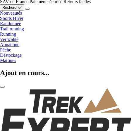
SAV en France
Paiement sécurisé
Retours faciles
Rechercher
Nouveautés
Sports Hiver
Randonnée
Trail running
Running
Verticalité
Aquatique
Pêche
Déstockage
Marques
Ajout en cours...