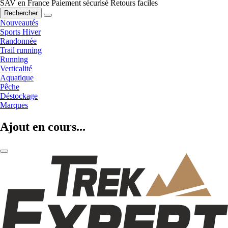
SAV en France
Paiement sécurisé
Retours faciles
Rechercher
Nouveautés
Sports Hiver
Randonnée
Trail running
Running
Verticalité
Aquatique
Pêche
Déstockage
Marques
Ajout en cours...