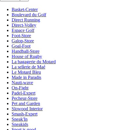
Basket-Center
Boulevard du Golf
Direct Running
Direct-Volley
Espace Golf
Foot-Store
Galop-Store
Goal-Foot
Handball-Store
House of Rugby
La bagagerie du Motard
La sellerie de Maé
Le Motard Bleu
Made in Paradis
Nauti-wave
On-Fight
Padel-Expert
Pecheur-Store
Pet and Garden
Slowood Interior
Smash-Expert
Sneak'In
Sneakids
Sport is good