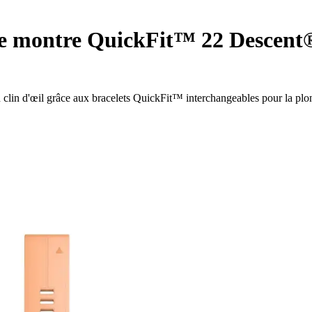
de montre QuickFit™ 22 Descent
lin d'œil grâce aux bracelets QuickFit™ interchangeables pour la plo