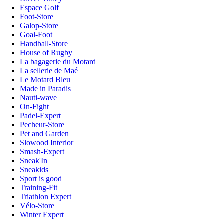
Espace Golf
Foot-Store
Galop-Store
Goal-Foot
Handball-Store
House of Rugby
La bagagerie du Motard
La sellerie de Maé
Le Motard Bleu
Made in Paradis
Nauti-wave
On-Fight
Padel-Expert
Pecheur-Store
Pet and Garden
Slowood Interior
Smash-Expert
Sneak'In
Sneakids
Sport is good
Training-Fit
Triathlon Expert
Vélo-Store
Winter Expert