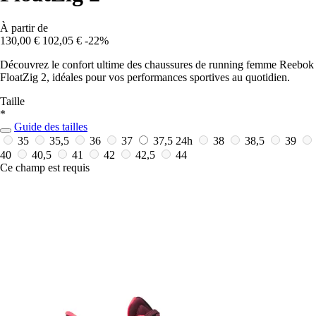
À partir de
130,00 €
102,05 €
-22%
Découvrez le confort ultime des chaussures de running femme Reebok
FloatZig 2, idéales pour vos performances sportives au quotidien.
Taille
*
Guide des tailles
35
35,5
36
37
37,5
24h
38
38,5
39
40
40,5
41
42
42,5
44
Ce champ est requis