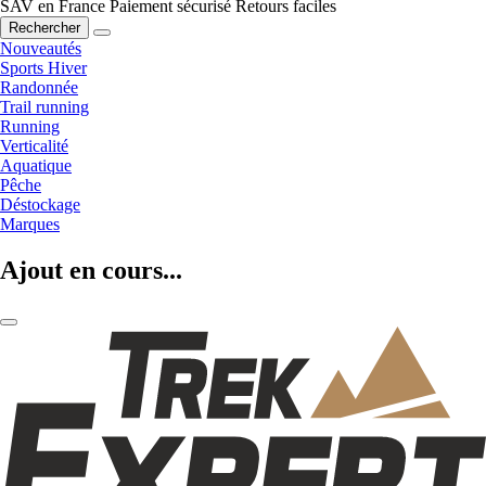
SAV en France
Paiement sécurisé
Retours faciles
Rechercher
Nouveautés
Sports Hiver
Randonnée
Trail running
Running
Verticalité
Aquatique
Pêche
Déstockage
Marques
Ajout en cours...