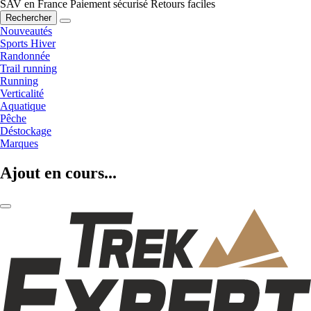
SAV en France
Paiement sécurisé
Retours faciles
Rechercher
Nouveautés
Sports Hiver
Randonnée
Trail running
Running
Verticalité
Aquatique
Pêche
Déstockage
Marques
Ajout en cours...