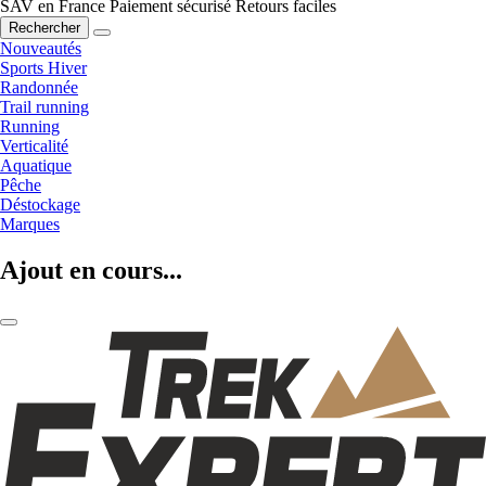
SAV en France
Paiement sécurisé
Retours faciles
Rechercher
Nouveautés
Sports Hiver
Randonnée
Trail running
Running
Verticalité
Aquatique
Pêche
Déstockage
Marques
Ajout en cours...