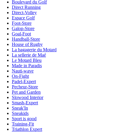
Boulevard du Golf
Direct Running
Direct-Volley
Espace Golf
Foot-Store
Galop-Store
Goal-Foot
Handball-Store
House of Rugby
La bagagerie du Motard
La sellerie de Maé
Le Motard Bleu
Made in Paradis
Nauti-wave
On-Fight
Padel-Expert
Pecheur-Store
Pet and Garden
Slowood Interior
Smash-Expert
Sneak'In
Sneakids
Sport is good
Training-Fit
Triathlon Expert