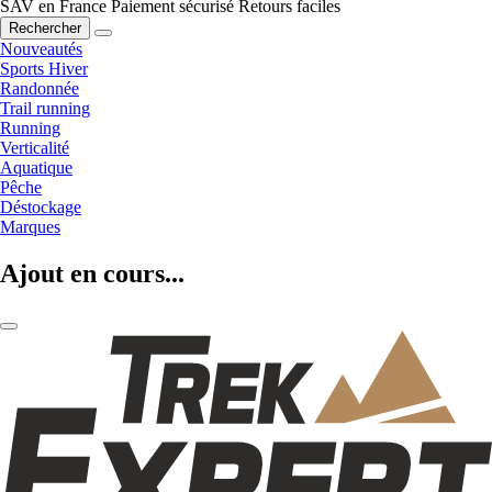
SAV en France
Paiement sécurisé
Retours faciles
Rechercher
Nouveautés
Sports Hiver
Randonnée
Trail running
Running
Verticalité
Aquatique
Pêche
Déstockage
Marques
Ajout en cours...