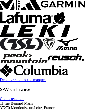
Découvrir toutes nos marques
SAV en France
Contactez-nous
11 rue Bernard Maris
37270 Montlouis-sur-Loire, France