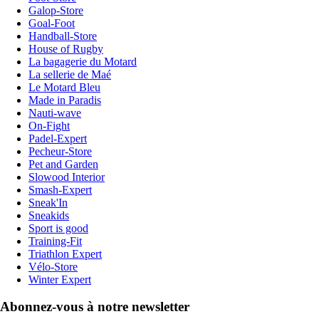
Galop-Store
Goal-Foot
Handball-Store
House of Rugby
La bagagerie du Motard
La sellerie de Maé
Le Motard Bleu
Made in Paradis
Nauti-wave
On-Fight
Padel-Expert
Pecheur-Store
Pet and Garden
Slowood Interior
Smash-Expert
Sneak'In
Sneakids
Sport is good
Training-Fit
Triathlon Expert
Vélo-Store
Winter Expert
Abonnez-vous à notre newsletter