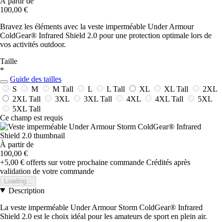
À partir de
100,00 €
Bravez les éléments avec la veste imperméable Under Armour
ColdGear® Infrared Shield 2.0 pour une protection optimale lors de
vos activités outdoor.
Taille
*
Guide des tailles
S
M
M Tall
L
L Tall
XL
XL Tall
2XL
2XL Tall
3XL
3XL Tall
4XL
4XL Tall
5XL
5XL Tall
Ce champ est requis
À partir de
100,00 €
+5,00 €
offerts sur votre prochaine commande
Crédités après
validation de votre commande
Loading...
Description
La veste imperméable Under Armour Storm ColdGear® Infrared
Shield 2.0 est le choix idéal pour les amateurs de sport en plein air.