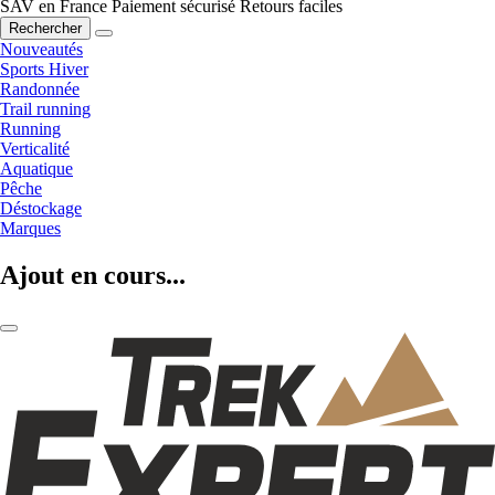
SAV en France
Paiement sécurisé
Retours faciles
Rechercher
Nouveautés
Sports Hiver
Randonnée
Trail running
Running
Verticalité
Aquatique
Pêche
Déstockage
Marques
Ajout en cours...