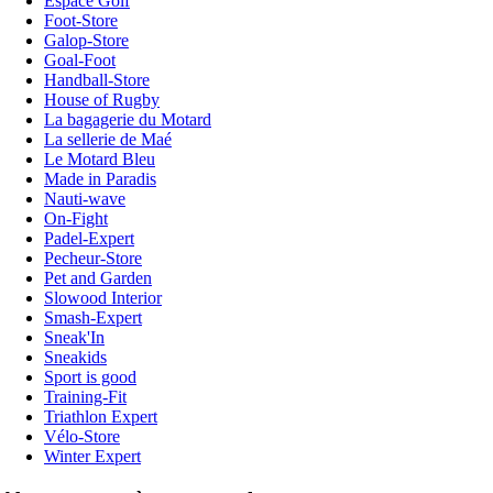
Espace Golf
Foot-Store
Galop-Store
Goal-Foot
Handball-Store
House of Rugby
La bagagerie du Motard
La sellerie de Maé
Le Motard Bleu
Made in Paradis
Nauti-wave
On-Fight
Padel-Expert
Pecheur-Store
Pet and Garden
Slowood Interior
Smash-Expert
Sneak'In
Sneakids
Sport is good
Training-Fit
Triathlon Expert
Vélo-Store
Winter Expert