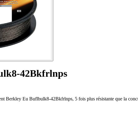
ulk8-42Bkfrlnps
nt Berkley Eu Buflbulk8-42Bkfrlnps, 5 fois plus résistante que la conc