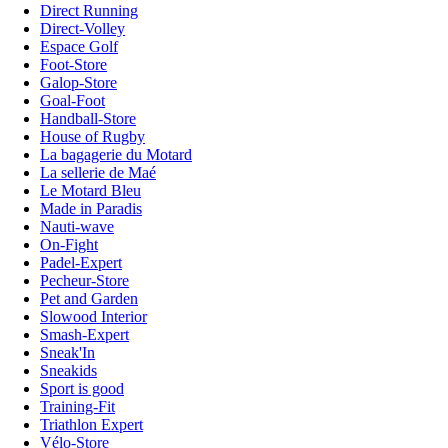
Direct Running
Direct-Volley
Espace Golf
Foot-Store
Galop-Store
Goal-Foot
Handball-Store
House of Rugby
La bagagerie du Motard
La sellerie de Maé
Le Motard Bleu
Made in Paradis
Nauti-wave
On-Fight
Padel-Expert
Pecheur-Store
Pet and Garden
Slowood Interior
Smash-Expert
Sneak'In
Sneakids
Sport is good
Training-Fit
Triathlon Expert
Vélo-Store