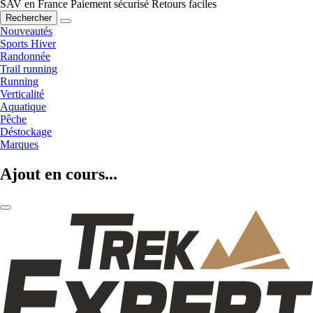
SAV en France
Paiement sécurisé
Retours faciles
Rechercher
Nouveautés
Sports Hiver
Randonnée
Trail running
Running
Verticalité
Aquatique
Pêche
Déstockage
Marques
Ajout en cours...