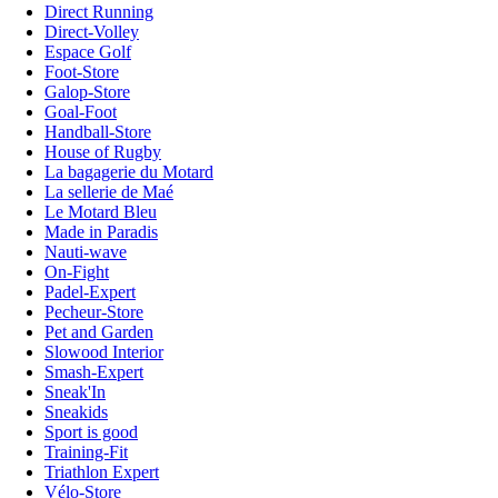
Direct Running
Direct-Volley
Espace Golf
Foot-Store
Galop-Store
Goal-Foot
Handball-Store
House of Rugby
La bagagerie du Motard
La sellerie de Maé
Le Motard Bleu
Made in Paradis
Nauti-wave
On-Fight
Padel-Expert
Pecheur-Store
Pet and Garden
Slowood Interior
Smash-Expert
Sneak'In
Sneakids
Sport is good
Training-Fit
Triathlon Expert
Vélo-Store