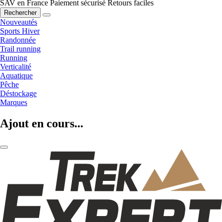
SAV en France
Paiement sécurisé
Retours faciles
Rechercher
Nouveautés
Sports Hiver
Randonnée
Trail running
Running
Verticalité
Aquatique
Pêche
Déstockage
Marques
Ajout en cours...