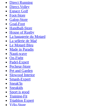
Direct Running
Direct-Volley
Espace Golf
Foot-Store
Galop-Store
Goal-Foot
Handball-Store
House of Rugby
La bagagerie du Motard
La sellerie de Maé
Le Motard Bleu
Made in Paradis
Nauti-wave
On-Fight
Padel-Expert
Pecheur-Store
Pet and Garden
Slowood Interior
Smash-Expert
Sneak'In
Sneakids
Sport is good
Training-Fit
Triathlon Expert
Vélo-Store