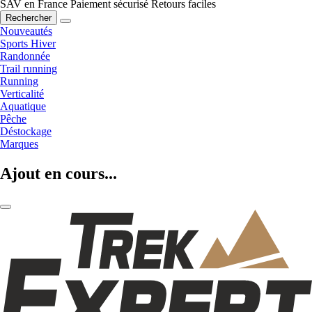
SAV en France
Paiement sécurisé
Retours faciles
Rechercher
Nouveautés
Sports Hiver
Randonnée
Trail running
Running
Verticalité
Aquatique
Pêche
Déstockage
Marques
Ajout en cours...