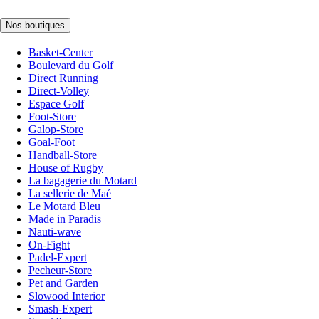
Nos boutiques
Basket-Center
Boulevard du Golf
Direct Running
Direct-Volley
Espace Golf
Foot-Store
Galop-Store
Goal-Foot
Handball-Store
House of Rugby
La bagagerie du Motard
La sellerie de Maé
Le Motard Bleu
Made in Paradis
Nauti-wave
On-Fight
Padel-Expert
Pecheur-Store
Pet and Garden
Slowood Interior
Smash-Expert