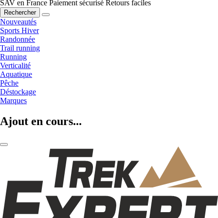
SAV en France
Paiement sécurisé
Retours faciles
Rechercher
Nouveautés
Sports Hiver
Randonnée
Trail running
Running
Verticalité
Aquatique
Pêche
Déstockage
Marques
Ajout en cours...