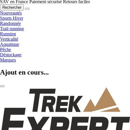
SAV en France
Paiement sécurisé
Retours faciles
Rechercher
Nouveautés
Sports Hiver
Randonnée
Trail running
Running
Verticalité
Aquatique
Pêche
Déstockage
Marques
Ajout en cours...