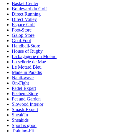
Basket-Center
Boulevard du Golf
Direct Running
Direct-Volley
Espace Golf
Foot-Store
Galop-Store
Goal-Foot
Handball-Store
House of Rugby
La bagagerie du Motard
La sellerie de Maé
Le Motard Bleu
Made in Paradis
Nauti-wave
On-Fight
Padel-Expert
Pecheur-Store
Pet and Garden
Slowood Interior
Smash-Expert
Sneak'In
Sneakids
Sport is good
Training-Fit