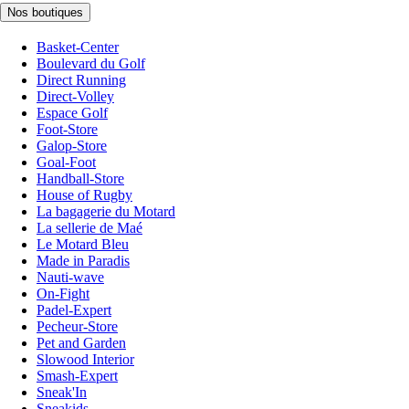
Nos boutiques
Basket-Center
Boulevard du Golf
Direct Running
Direct-Volley
Espace Golf
Foot-Store
Galop-Store
Goal-Foot
Handball-Store
House of Rugby
La bagagerie du Motard
La sellerie de Maé
Le Motard Bleu
Made in Paradis
Nauti-wave
On-Fight
Padel-Expert
Pecheur-Store
Pet and Garden
Slowood Interior
Smash-Expert
Sneak'In
Sneakids