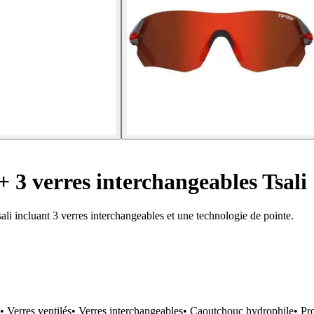
+ 3 verres interchangeables Tsali
sali incluant 3 verres interchangeables et une technologie de pointe.
rres ventilés• Verres interchangeables• Caoutchouc hydrophile• Pr