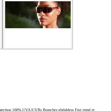
otection 100% UVA/UVB• Branches réglables• Etui zippé et