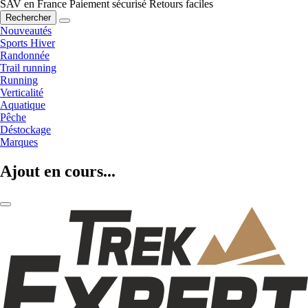
SAV en France
Paiement sécurisé
Retours faciles
Rechercher
Nouveautés
Sports Hiver
Randonnée
Trail running
Running
Verticalité
Aquatique
Pêche
Déstockage
Marques
Ajout en cours...