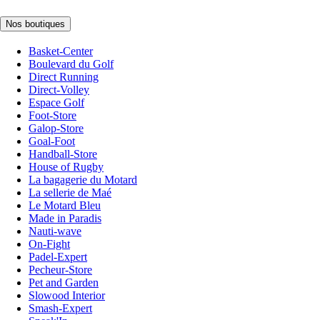
Nos boutiques
Basket-Center
Boulevard du Golf
Direct Running
Direct-Volley
Espace Golf
Foot-Store
Galop-Store
Goal-Foot
Handball-Store
House of Rugby
La bagagerie du Motard
La sellerie de Maé
Le Motard Bleu
Made in Paradis
Nauti-wave
On-Fight
Padel-Expert
Pecheur-Store
Pet and Garden
Slowood Interior
Smash-Expert