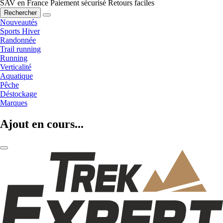
SAV en France
Paiement sécurisé
Retours faciles
Rechercher
Nouveautés
Sports Hiver
Randonnée
Trail running
Running
Verticalité
Aquatique
Pêche
Déstockage
Marques
Ajout en cours...