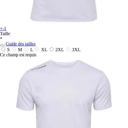
+-1
Taille
*
Guide des tailles
S
M
L
XL
2XL
3XL
Ce champ est requis