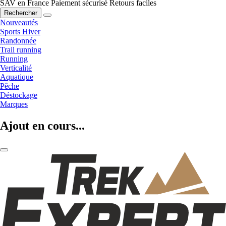
SAV en France
Paiement sécurisé
Retours faciles
Rechercher
Nouveautés
Sports Hiver
Randonnée
Trail running
Running
Verticalité
Aquatique
Pêche
Déstockage
Marques
Ajout en cours...