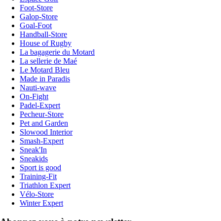
Foot-Store
Galop-Store
Goal-Foot
Handball-Store
House of Rugby
La bagagerie du Motard
La sellerie de Maé
Le Motard Bleu
Made in Paradis
Nauti-wave
On-Fight
Padel-Expert
Pecheur-Store
Pet and Garden
Slowood Interior
Smash-Expert
Sneak'In
Sneakids
Sport is good
Training-Fit
Triathlon Expert
Vélo-Store
Winter Expert