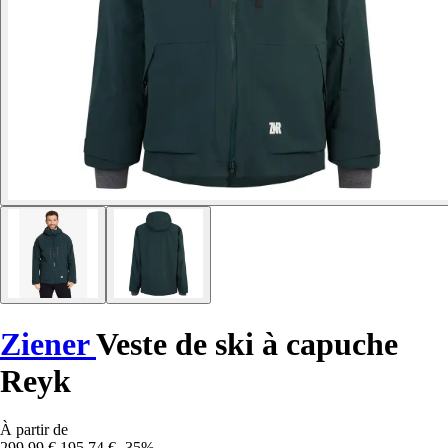
Ziener
Veste de ski à capuche
Reyk
À partir de
299,99 €
195,74 €
-35%