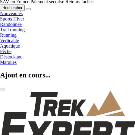
SAV en France
Paiement sécurisé
Retours faciles
Rechercher
Nouveautés
Sports Hiver
Randonnée
Trail running
Running
Verticalité
Aquatique
Pêche
Déstockage
Marques
Ajout en cours...