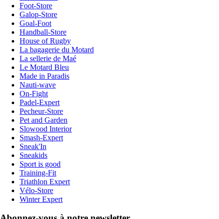
Foot-Store
Galop-Store
Goal-Foot
Handball-Store
House of Rugby
La bagagerie du Motard
La sellerie de Maé
Le Motard Bleu
Made in Paradis
Nauti-wave
On-Fight
Padel-Expert
Pecheur-Store
Pet and Garden
Slowood Interior
Smash-Expert
Sneak'In
Sneakids
Sport is good
Training-Fit
Triathlon Expert
Vélo-Store
Winter Expert
Abonnez-vous à notre newsletter