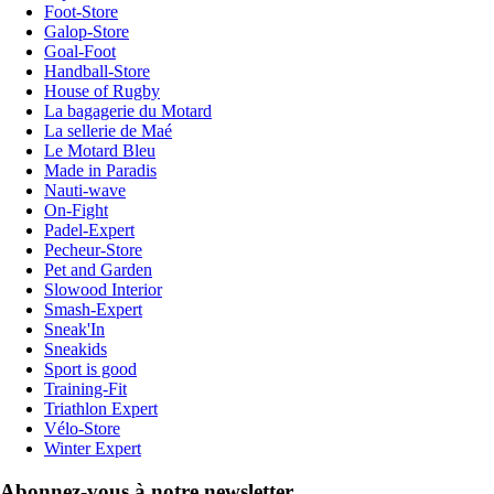
Foot-Store
Galop-Store
Goal-Foot
Handball-Store
House of Rugby
La bagagerie du Motard
La sellerie de Maé
Le Motard Bleu
Made in Paradis
Nauti-wave
On-Fight
Padel-Expert
Pecheur-Store
Pet and Garden
Slowood Interior
Smash-Expert
Sneak'In
Sneakids
Sport is good
Training-Fit
Triathlon Expert
Vélo-Store
Winter Expert
Abonnez-vous à notre newsletter