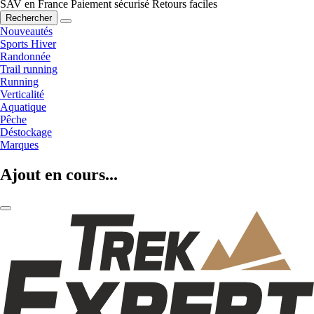
SAV en France
Paiement sécurisé
Retours faciles
Rechercher
Nouveautés
Sports Hiver
Randonnée
Trail running
Running
Verticalité
Aquatique
Pêche
Déstockage
Marques
Ajout en cours...