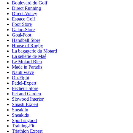
Boulevard du Golf
Direct Running
Direct-Volley
Espace Golf
Foot-Store
Galop-Store
Goal-Foot
Handball-Store
House of Rugby
La bagagerie du Motard
La sellerie de Maé
Le Motard Bleu
Made in Paradis
Nauti-wave
On-Fight
Padel-Expert
Pecheur-Store
Pet and Garden
Slowood Interior
Smash-Expert
Sneak'In
Sneakids
Sport is good
Training-Fit
Triathlon Expert