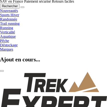
SAV en France
Paiement sécurisé
Retours faciles
Rechercher
Nouveautés
Sports Hiver
Randonnée
Trail running
Running
Verticalité
Aquatique
Pêche
Déstockage
Marques
Ajout en cours...