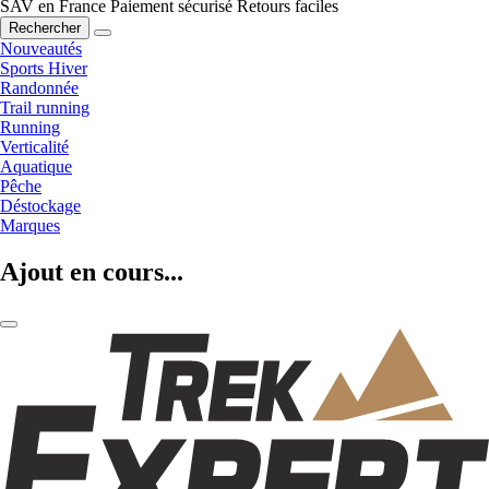
SAV en France
Paiement sécurisé
Retours faciles
Rechercher
Nouveautés
Sports Hiver
Randonnée
Trail running
Running
Verticalité
Aquatique
Pêche
Déstockage
Marques
Ajout en cours...