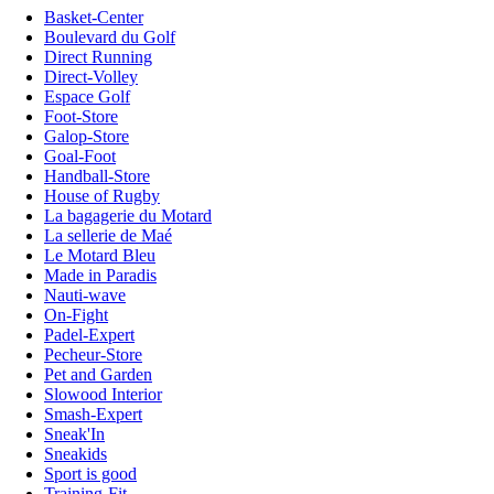
Basket-Center
Boulevard du Golf
Direct Running
Direct-Volley
Espace Golf
Foot-Store
Galop-Store
Goal-Foot
Handball-Store
House of Rugby
La bagagerie du Motard
La sellerie de Maé
Le Motard Bleu
Made in Paradis
Nauti-wave
On-Fight
Padel-Expert
Pecheur-Store
Pet and Garden
Slowood Interior
Smash-Expert
Sneak'In
Sneakids
Sport is good
Training-Fit