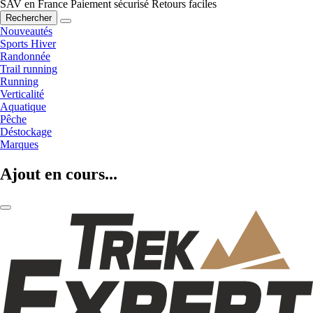
SAV en France
Paiement sécurisé
Retours faciles
Rechercher
Nouveautés
Sports Hiver
Randonnée
Trail running
Running
Verticalité
Aquatique
Pêche
Déstockage
Marques
Ajout en cours...