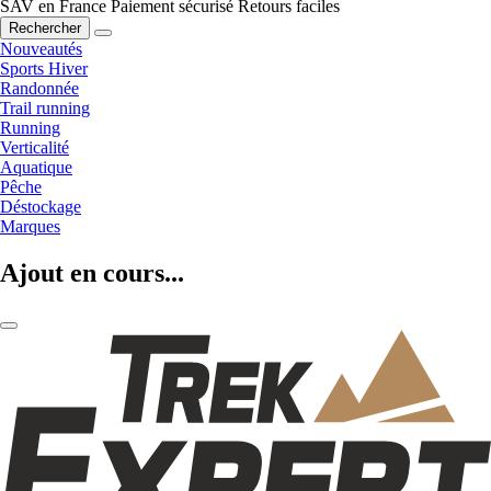
SAV en France
Paiement sécurisé
Retours faciles
Rechercher
Nouveautés
Sports Hiver
Randonnée
Trail running
Running
Verticalité
Aquatique
Pêche
Déstockage
Marques
Ajout en cours...