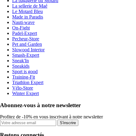
La bagagerie du Motard
La sellerie de Maé
Le Motard Bleu
Made in Paradis
Nauti-wave
On-Fight
Padel-Expert
Pecheur-Store
Pet and Garden
Slowood Interior
Smash-Expert
Sneak'In
Sneakids
Sport is good
Training-Fit
Triathlon Expert
Vélo-Store
Winter Expert
Abonnez-vous à notre newsletter
Profitez de -10% en vous inscrivant à notre newsletter
S'inscrire
Restons connectés