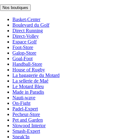
Nos boutiques
Basket-Center
Boulevard du Golf
Direct Running
Direct-Volley
Espace Golf
Foot-Store
Galop-Store
Goal-Foot
Handball-Store
House of Rugby
La bagagerie du Motard
La sellerie de Maé
Le Motard Bleu
Made in Paradis
Nauti-wave
On-Fight
Padel-Expert
Pecheur-Store
Pet and Garden
Slowood Interior
Smash-Expert
Sneak'In