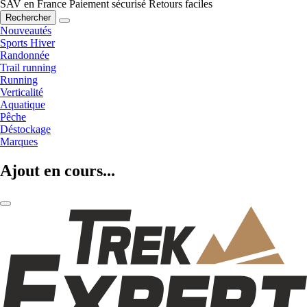
SAV en France
Paiement sécurisé
Retours faciles
Rechercher
Nouveautés
Sports Hiver
Randonnée
Trail running
Running
Verticalité
Aquatique
Pêche
Déstockage
Marques
Ajout en cours...