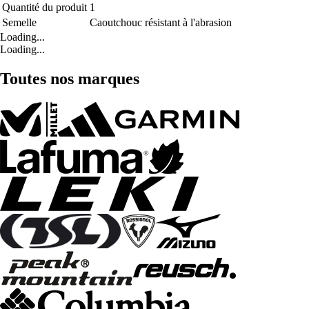
Quantité du produit
1
Semelle
Caoutchouc résistant à l'abrasion
Loading...
Loading...
Toutes nos marques