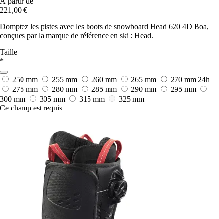
À partir de
221,00 €
Domptez les pistes avec les boots de snowboard Head 620 4D Boa,
conçues par la marque de référence en ski : Head.
Taille
*
250 mm
255 mm
260 mm
265 mm
270 mm
24h
275 mm
280 mm
285 mm
290 mm
295 mm
300 mm
305 mm
315 mm
325 mm
Ce champ est requis