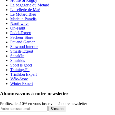
House of Rugby
La bagagerie du Motard
La sellerie de Maé
Le Motard Bleu
Made in Paradis
Nauti-wave
On-Fight
Padel-Expert
Pecheur-Store
Pet and Garden
Slowood Interior
Smash-Expert
Sneak'In
Sneakids
Sport is good
Training-Fit
Triathlon Expert
Vélo-Store
Winter Expert
Abonnez-vous à notre newsletter
Profitez de -10% en vous inscrivant à notre newsletter
S'inscrire