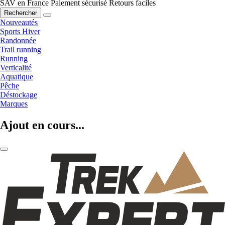
SAV en France
Paiement sécurisé
Retours faciles
Rechercher
Nouveautés
Sports Hiver
Randonnée
Trail running
Running
Verticalité
Aquatique
Pêche
Déstockage
Marques
Ajout en cours...