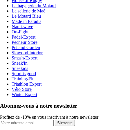
House of Rugby
La bagagerie du Motard
La sellerie de Maé
Le Motard Bleu
Made in Paradis
Nauti-wave
On-Fight
Padel-Expert
Pecheur-Store
Pet and Garden
Slowood Interior
Smash-Expert
Sneak'In
Sneakids
Sport is good
Training-Fit
Triathlon Expert
Vélo-Store
Winter Expert
Abonnez-vous à notre newsletter
Profitez de -10% en vous inscrivant à notre newsletter
S'inscrire