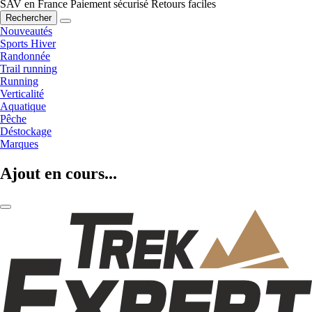
SAV en France
Paiement sécurisé
Retours faciles
Rechercher
Nouveautés
Sports Hiver
Randonnée
Trail running
Running
Verticalité
Aquatique
Pêche
Déstockage
Marques
Ajout en cours...