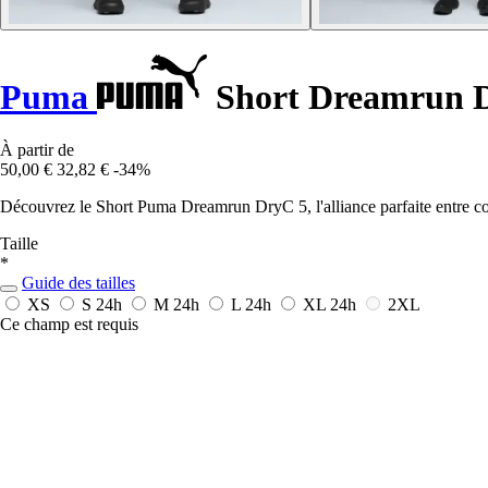
Puma
Short Dreamrun 
À partir de
50,00 €
32,82 €
-34%
Découvrez le Short Puma Dreamrun DryC 5, l'alliance parfaite entre co
Taille
*
Guide des tailles
XS
S
24h
M
24h
L
24h
XL
24h
2XL
Ce champ est requis