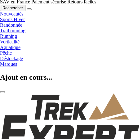
SAV en France
Paiement sécurisé
Retours faciles
Rechercher
Nouveautés
Sports Hiver
Randonnée
Trail running
Running
Verticalité
Aquatique
Pêche
Déstockage
Marques
Ajout en cours...